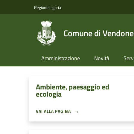
Salta al contenuto principale
Skip to footer content
Regione Liguria
Comune di Vendone
Amministrazione
Novità
Serv
Ambiente, paesaggio ed
ecologia
VAI ALLA PAGINA