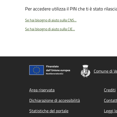
Per accedere utilizza il PIN che ti è stato rilasci
Se hai bisogno di aiuto sulla CNS...
Se hai bisogno di aiuto sulla CIE...
Comune di V
Footer menu
Area riservata
Crediti
Dichiarazione di accessibilità
Contatt
Statistiche del portale
Leggi l