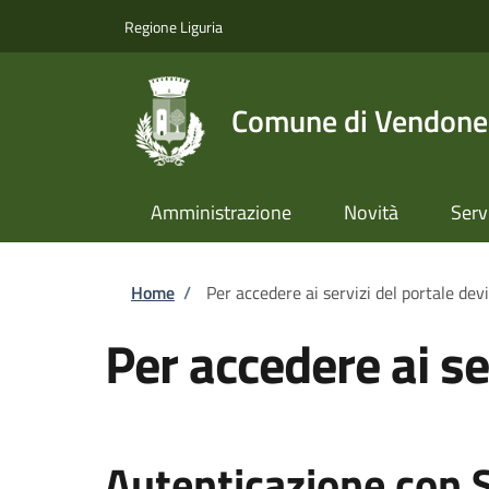
Salta al contenuto principale
Skip to footer content
Regione Liguria
Comune di Vendone
Amministrazione
Novità
Serv
Briciole di pane
Home
/
Per accedere ai servizi del portale dev
Per accedere ai se
Autenticazione con 