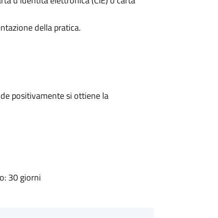
rta d’identità elettronica (CIE) o carta
ntazione della pratica.
e positivamente si ottiene la
: 30 giorni