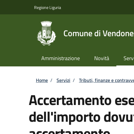
Salta al contenuto principale
Skip to footer content
Regione Liguria
Comune di Vendone
Amministrazione
Novità
Serv
Briciole di pane
Home
/
Servizi
/
Tributi, finanze e contravv
Accertamento esec
dell'importo dovu
accertamento