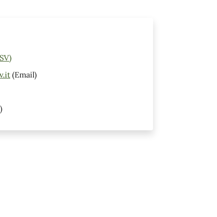
(SV)
.it
(Email)
)