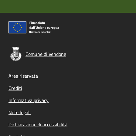
Comune di Vendone
Footer menu
Area riservata
Crediti
Informativa privacy
Note legali
Dichiarazione di accessibilità