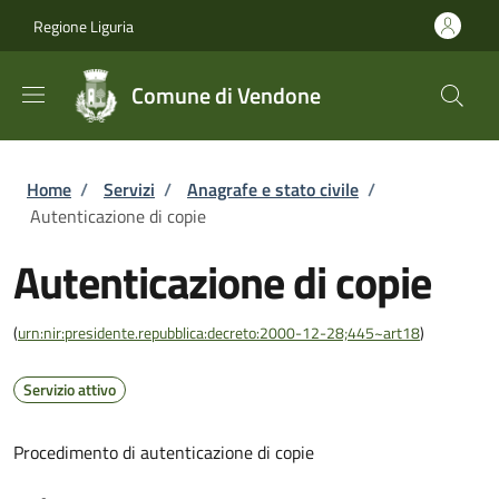
Salta al contenuto principale
Skip to footer content
Regione Liguria
Comune di Vendone
Briciole di pane
Home
/
Servizi
/
Anagrafe e stato civile
/
Autenticazione di copie
Autenticazione di copie
(
urn:nir:presidente.repubblica:decreto:2000-12-28;445~art18
)
Servizio attivo
Procedimento di autenticazione di copie