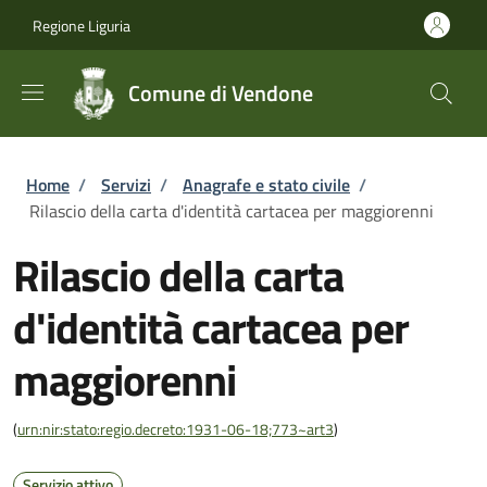
Salta al contenuto principale
Skip to footer content
Regione Liguria
Comune di Vendone
Briciole di pane
Home
/
Servizi
/
Anagrafe e stato civile
/
Rilascio della carta d'identità cartacea per maggiorenni
Rilascio della carta
d'identità cartacea per
maggiorenni
(
urn:nir:stato:regio.decreto:1931-06-18;773~art3
)
Servizio attivo