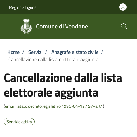
Salta al contenuto principale
Skip to footer content
Regione Liguria
Comune di Vendone
Briciole di pane
Home
/
Servizi
/
Anagrafe e stato civile
/
Cancellazione dalla lista elettorale aggiunta
Cancellazione dalla lista
elettorale aggiunta
(
urn:nir:stato:decreto.legislativo:1996-04-12;197~art1
)
Servizio attivo