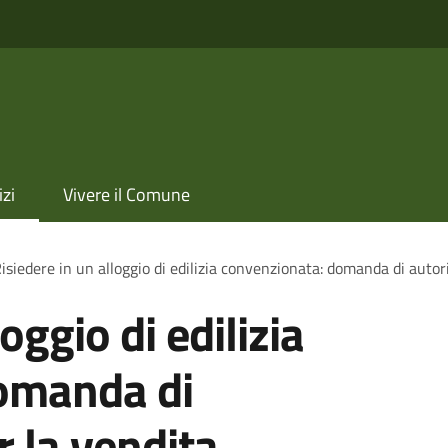
izi
Vivere il Comune
isiedere in un alloggio di edilizia convenzionata: domanda di autor
oggio di edilizia
omanda di
r la vendita