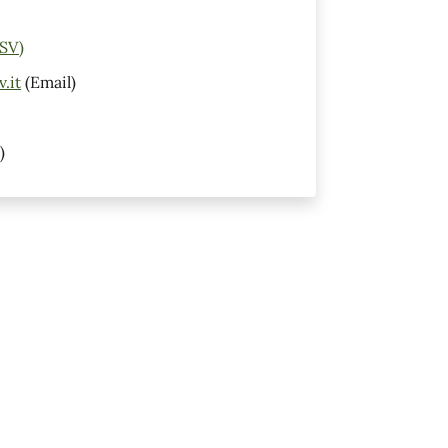
(SV)
.it
(Email)
)