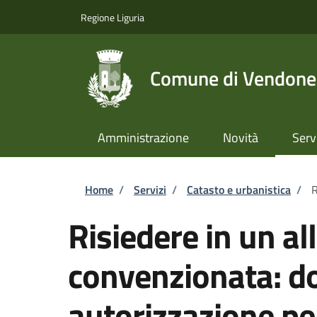
Salta al contenuto principale
Skip to footer content
Regione Liguria
Comune di Vendone
Amministrazione
Novità
Serv
Briciole di pane
Home
/
Servizi
/
Catasto e urbanistica
/
R
Risiedere in un all
convenzionata: d
autorizzazione pe