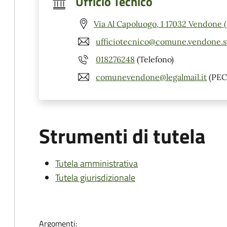
Ufficio Tecnico
Via Al Capoluogo, 1 17032 Vendone 
ufficiotecnico@comune.vendone.sv
018276248
(Telefono)
comunevendone@legalmail.it
(PEC
Strumenti di tutela
Tutela amministrativa
Tutela giurisdizionale
Argomenti: