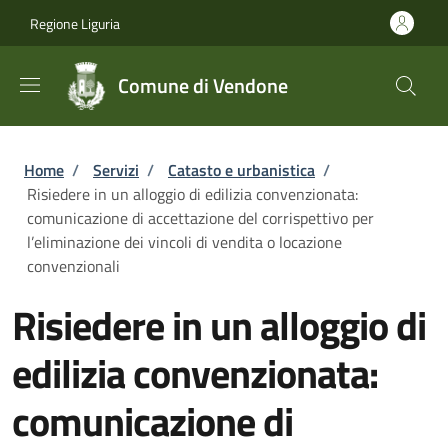
Salta al contenuto principale
Skip to footer content
Regione Liguria
Comune di Vendone
Briciole di pane
Home
/
Servizi
/
Catasto e urbanistica
/
Risiedere in un alloggio di edilizia convenzionata:
comunicazione di accettazione del corrispettivo per
l’eliminazione dei vincoli di vendita o locazione
convenzionali
Risiedere in un alloggio di
edilizia convenzionata:
comunicazione di