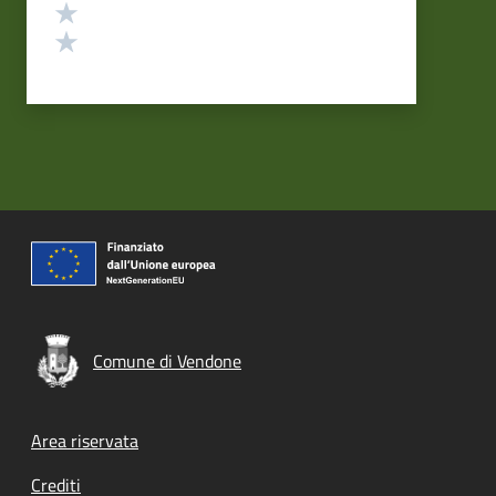
Valuta 2 stelle su 5
Valuta 1 stelle su 5
Comune di Vendone
Footer menu
Area riservata
Crediti