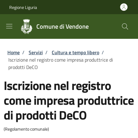
Salta al contenuto principale
Skip to footer content
Regione Liguria
Comune di Vendone
Briciole di pane
Home
/
Servizi
/
Cultura e tempo libero
/
Iscrizione nel registro come impresa produttrice di
prodotti DeCO
Iscrizione nel registro
come impresa produttrice
di prodotti DeCO
(Regolamento comunale)