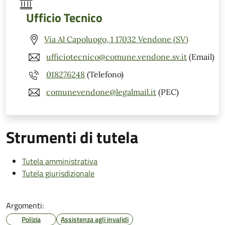
Ufficio Tecnico
Via Al Capoluogo, 1 17032 Vendone (SV)
ufficiotecnico@comune.vendone.sv.it
(Email)
018276248
(Telefono)
comunevendone@legalmail.it
(PEC)
Strumenti di tutela
Tutela amministrativa
Tutela giurisdizionale
Argomenti:
Polizia
Assistenza agli invalidi