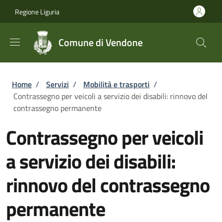
Salta al contenuto principale
Skip to footer content
Regione Liguria
Comune di Vendone
Briciole di pane
Home
/
Servizi
/
Mobilità e trasporti
/
Contrassegno per veicoli a servizio dei disabili: rinnovo del
contrassegno permanente
Contrassegno per veicoli
a servizio dei disabili:
rinnovo del contrassegno
permanente