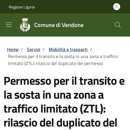
Salta al contenuto principale
Skip to footer content
Regione Liguria
Comune di Vendone
Briciole di pane
Home
/
Servizi
/
Mobilità e trasporti
/
Permesso per il transito e la sosta in una zona a traffico
limitato (ZTL): rilascio del duplicato del permesso
Permesso per il transito e
la sosta in una zona a
traffico limitato (ZTL):
rilascio del duplicato del