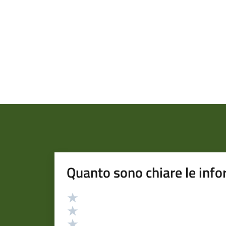
Quanto sono chiare le info
Valutazione
Valuta 5 stelle su 5
Valuta 4 stelle su 5
Valuta 3 stelle su 5