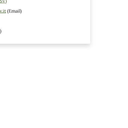
(SV)
.it
(Email)
)