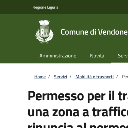
Salta al contenuto principale
Skip to footer content
Regione Liguria
Comune di Vendone
Amministrazione
Novità
Serv
Briciole di pane
Home
/
Servizi
/
Mobilità e trasporti
/
Per
Permesso per il tr
una zona a traffic
rinuncia al perme