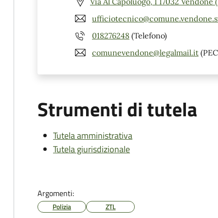
Via Al Capoluogo, 1 17032 Vendone 
ufficiotecnico@comune.vendone.sv
018276248
(Telefono)
comunevendone@legalmail.it
(PEC
Strumenti di tutela
Tutela amministrativa
Tutela giurisdizionale
Argomenti:
Polizia
ZTL