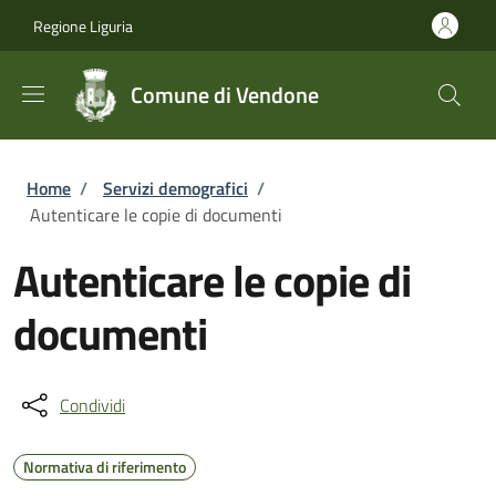
Salta al contenuto principale
Skip to footer content
Regione Liguria
Comune di Vendone
Briciole di pane
Home
/
Servizi demografici
/
Autenticare le copie di documenti
Autenticare le copie di
documenti
Condividi
Normativa di riferimento