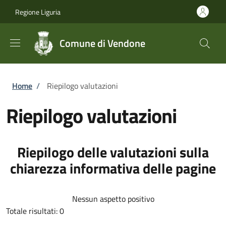
Salta al contenuto principale
Skip to footer content
Regione Liguria
Comune di Vendone
Briciole di pane
Home
/
Riepilogo valutazioni
Riepilogo valutazioni
Riepilogo delle valutazioni sulla
chiarezza informativa delle pagine
Nessun aspetto positivo
Totale risultati: 0