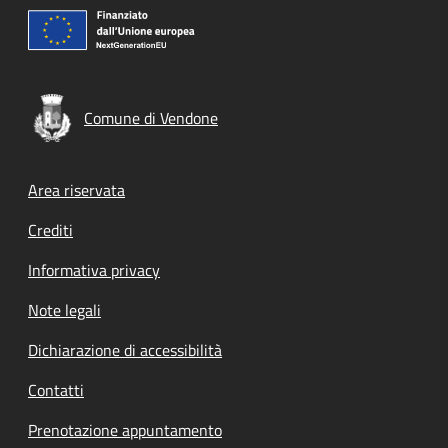
Comune di Vendone
Footer menu
Area riservata
Crediti
Informativa privacy
Note legali
Dichiarazione di accessibilità
Contatti
Prenotazione appuntamento