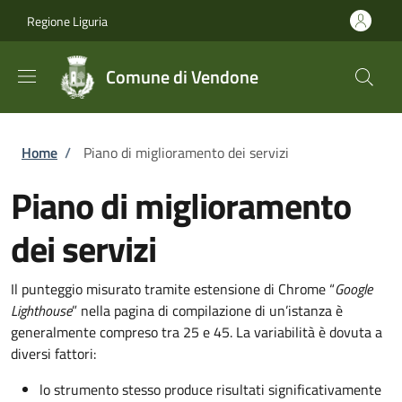
Salta al contenuto principale
Skip to footer content
Regione Liguria
Comune di Vendone
Briciole di pane
Home
/
Piano di miglioramento dei servizi
Piano di miglioramento
dei servizi
Il punteggio misurato tramite estensione di Chrome “
Google
Lighthouse
” nella pagina di compilazione di un’istanza è
generalmente compreso tra 25 e 45. La variabilità è dovuta a
diversi fattori:
lo strumento stesso produce risultati significativamente