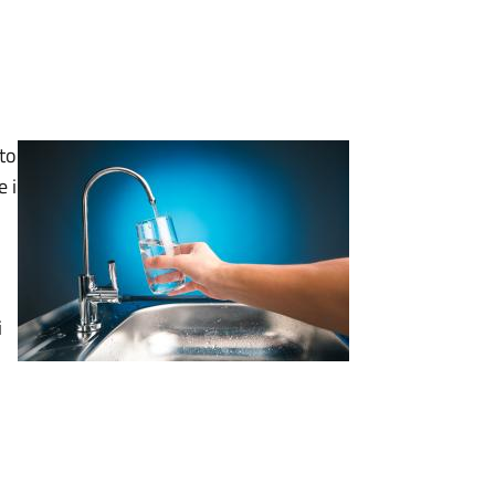
ato
e i
i