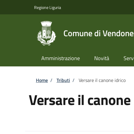
Salta al contenuto principale
Skip to footer content
Regione Liguria
Comune di Vendone
Amministrazione
Novità
Serv
Briciole di pane
Home
/
Tributi
/
Versare il canone idrico
Versare il canone 