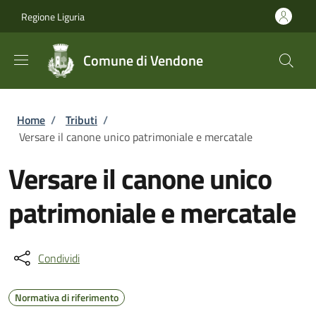
Salta al contenuto principale
Skip to footer content
Regione Liguria
Comune di Vendone
Briciole di pane
Home
/
Tributi
/
Versare il canone unico patrimoniale e mercatale
Versare il canone unico
patrimoniale e mercatale
Condividi
Normativa di riferimento