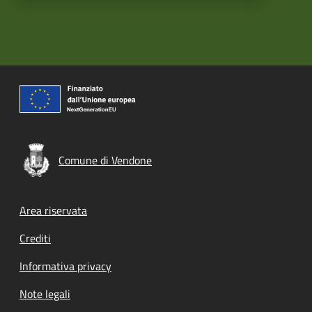
Comune di Vendone
Footer menu
Area riservata
Crediti
Informativa privacy
Note legali