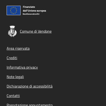
Comune di Vendone
Footer menu
Area riservata
Crediti
Informativa privacy
Note legali
Dichiarazione di accessibilità
Contatti
Prenotazione appuntamento