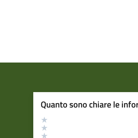
Quanto sono chiare le info
Valutazione
Valuta 5 stelle su 5
Valuta 4 stelle su 5
Valuta 3 stelle su 5