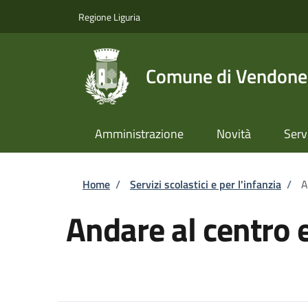
Salta al contenuto principale
Skip to footer content
Regione Liguria
Comune di Vendone
Amministrazione
Novità
Serv
Briciole di pane
Home
/
Servizi scolastici e per l'infanzia
/
A
Andare al centro 