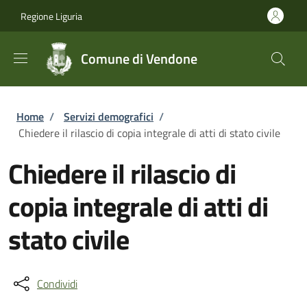
Salta al contenuto principale
Skip to footer content
Regione Liguria
Comune di Vendone
Briciole di pane
Home
/
Servizi demografici
/
Chiedere il rilascio di copia integrale di atti di stato civile
Chiedere il rilascio di
copia integrale di atti di
stato civile
Condividi