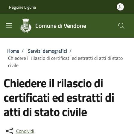
Salta al contenuto principale
Skip to footer content
Regione Liguria
Comune di Vendone
Briciole di pane
Home
/
Servizi demografici
/
Chiedere il rilascio di certificati ed estratti di atti di stato
civile
Chiedere il rilascio di
certificati ed estratti di
atti di stato civile
Condividi