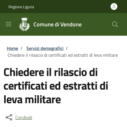
Salta al contenuto principale
Skip to footer content
Regione Liguria
Comune di Vendone
Briciole di pane
Home
/
Servizi demografici
/
Chiedere il rilascio di certificati ed estratti di leva militare
Chiedere il rilascio di
certificati ed estratti di
leva militare
Condividi