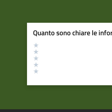
Quanto sono chiare le info
Valutazione
Valuta 5 stelle su 5
Valuta 4 stelle su 5
Valuta 3 stelle su 5
Valuta 2 stelle su 5
Valuta 1 stelle su 5