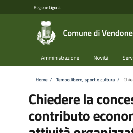
Salta al contenuto principale
Skip to footer content
Regione Liguria
Comune di Vendone
Amministrazione
Novità
Serv
Briciole di pane
Home
/
Tempo libero, sport e cultura
/
Chie
Chiedere la conce
contributo econom
attività organizza