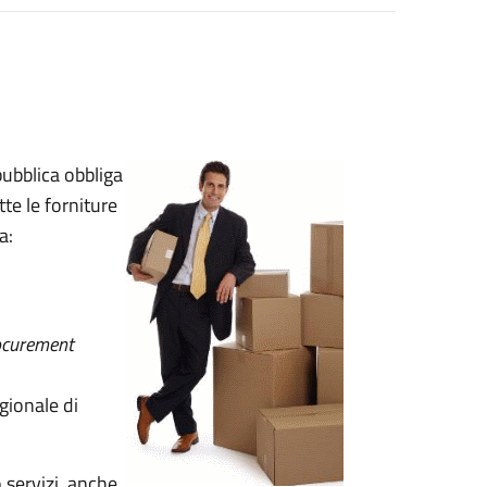
pubblica obbliga
te le forniture
a:
ocurement
egionale di
o servizi, anche