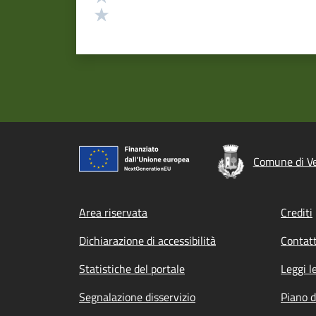
Valuta 1 stelle su 5
Comune di V
Footer menu
Area riservata
Crediti
Dichiarazione di accessibilità
Contatt
Statistiche del portale
Leggi l
Segnalazione disservizio
Piano d