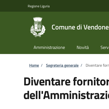
Salta al contenuto principale
Skip to footer content
Regione Liguria
Comune di Vendone
Amministrazione
Novità
Serv
Briciole di pane
Home
/
Segreteria generale
/
Diventare forn
Diventare fornitor
dell'Amministraz