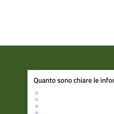
Quanto sono chiare le info
Valutazione
Valuta 5 stelle su 5
Valuta 4 stelle su 5
Valuta 3 stelle su 5
Valuta 2 stelle su 5