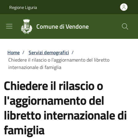
Salta al contenuto principale
Skip to footer content
Regione Liguria
Comune di Vendone
Briciole di pane
Home
/
Servizi demografici
/
Chiedere il rilascio o l'aggiornamento del libretto
internazionale di famiglia
Chiedere il rilascio o
l'aggiornamento del
libretto internazionale di
famiglia