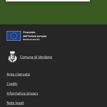
Comune di Vendone
Footer menu
Area riservata
Crediti
Informativa privacy
Note legali