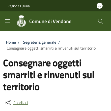
Salta al contenuto principale
Skip to footer content
Regione Liguria
Comune di Vendone
Briciole di pane
Home
/
Segreteria generale
/
Consegnare oggetti smarriti e rinvenuti sul territorio
Consegnare oggetti
smarriti e rinvenuti sul
territorio
Condividi