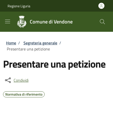
Salta al contenuto principale
Skip to footer content
Regione Liguria
Comune di Vendone
Briciole di pane
Home
/
Segreteria generale
/
Presentare una petizione
Presentare una petizione
Condividi
Normativa di riferimento