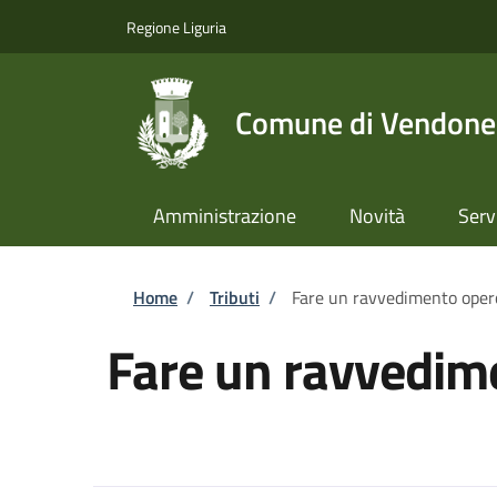
Salta al contenuto principale
Skip to footer content
Regione Liguria
Comune di Vendone
Amministrazione
Novità
Serv
Briciole di pane
Home
/
Tributi
/
Fare un ravvedimento oper
Fare un ravvedim