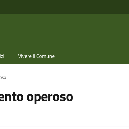
izi
Vivere il Comune
oso
ento operoso