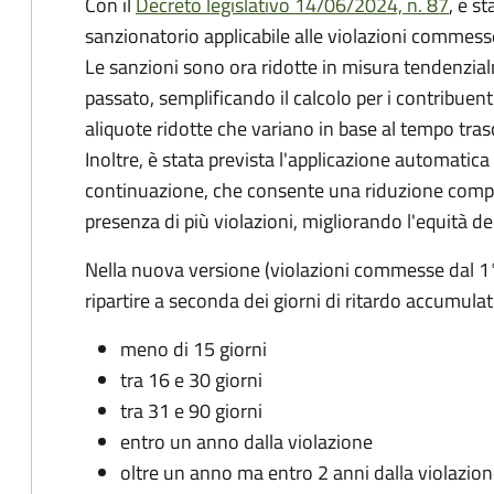
Con il
Decreto legislativo 14/06/2024, n. 87
, è s
sanzionatorio applicabile alle violazioni commess
Le sanzioni sono ora ridotte in misura tendenzial
passato, semplificando il calcolo per i contribue
aliquote ridotte che variano in base al tempo tra
Inoltre, è stata prevista l'applicazione automatica 
continuazione, che consente una riduzione compl
presenza di più violazioni, migliorando l'equità de
Nella nuova versione (violazioni commesse dal 1
ripartire a seconda dei giorni di ritardo accumulat
meno di 15 giorni
tra 16 e 30 giorni
tra 31 e 90 giorni
entro un anno dalla violazione
oltre un anno ma entro 2 anni dalla violazio