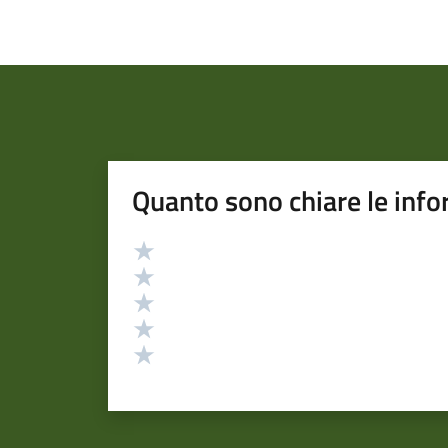
Quanto sono chiare le info
Valutazione
Valuta 5 stelle su 5
Valuta 4 stelle su 5
Valuta 3 stelle su 5
Valuta 2 stelle su 5
Valuta 1 stelle su 5