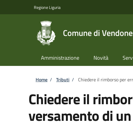
Salta al contenuto principale
Skip to footer content
Regione Liguria
Comune di Vendone
Amministrazione
Novità
Serv
Briciole di pane
Home
/
Tributi
/
Chiedere il rimborso per er
Chiedere il rimbor
versamento di un 