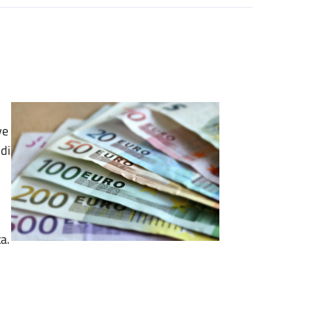
ve
di
a.