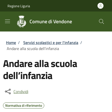
Salta al contenuto principale
Skip to footer content
Regione Liguria
Comune di Vendone
Briciole di pane
Home
/
Servizi scolastici e per l'infanzia
/
Andare alla scuola dell’infanzia
Andare alla scuola
dell’infanzia
Condividi
Normativa di riferimento