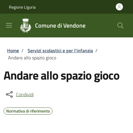
Salta al contenuto principale
Skip to footer content
Regione Liguria
Comune di Vendone
Briciole di pane
Home
/
Servizi scolastici e per l'infanzia
/
Andare allo spazio gioco
Andare allo spazio gioco
Condividi
Normativa di riferimento