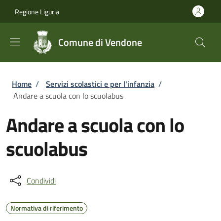
Salta al contenuto principale
Skip to footer content
Regione Liguria
Comune di Vendone
Briciole di pane
Home
/
Servizi scolastici e per l'infanzia
/
Andare a scuola con lo scuolabus
Andare a scuola con lo
scuolabus
Condividi
Normativa di riferimento