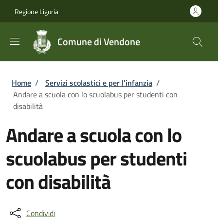
Salta al contenuto principale
Skip to footer content
Regione Liguria
Comune di Vendone
Briciole di pane
Home
/
Servizi scolastici e per l'infanzia
/
Andare a scuola con lo scuolabus per studenti con
disabilità
Andare a scuola con lo
scuolabus per studenti
con disabilità
Condividi