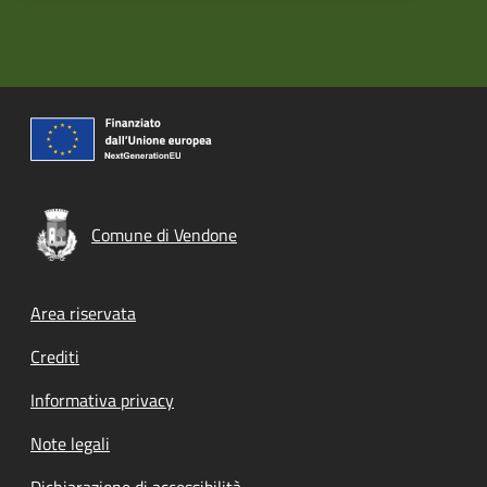
Comune di Vendone
Footer menu
Area riservata
Crediti
Informativa privacy
Note legali
Dichiarazione di accessibilità