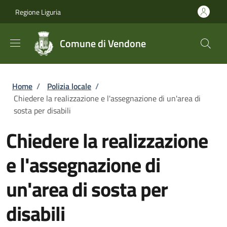
Salta al contenuto principale
Skip to footer content
Regione Liguria
Comune di Vendone
Briciole di pane
Home
/
Polizia locale
/
Chiedere la realizzazione e l'assegnazione di un'area di
sosta per disabili
Chiedere la realizzazione
e l'assegnazione di
un'area di sosta per
disabili