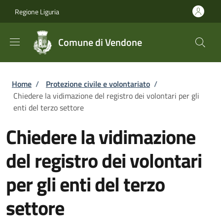
Salta al contenuto principale
Skip to footer content
Regione Liguria
Comune di Vendone
Briciole di pane
Home
/
Protezione civile e volontariato
/
Chiedere la vidimazione del registro dei volontari per gli
enti del terzo settore
Chiedere la vidimazione
del registro dei volontari
per gli enti del terzo
settore