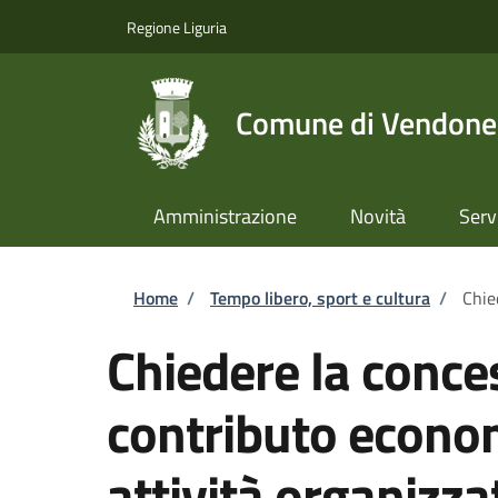
Salta al contenuto principale
Skip to footer content
Regione Liguria
Comune di Vendone
Amministrazione
Novità
Serv
Briciole di pane
Home
/
Tempo libero, sport e cultura
/
Chie
Chiedere la conce
contributo econom
attività organizza