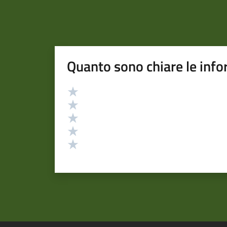
Quanto sono chiare le info
Valutazione
Valuta 5 stelle su 5
Valuta 4 stelle su 5
Valuta 3 stelle su 5
Valuta 2 stelle su 5
Valuta 1 stelle su 5