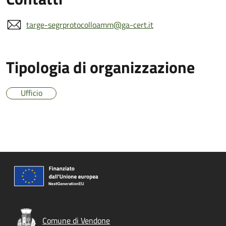
targe-segrprotocolloamm@ga-cert.it
Tipologia di organizzazione
Ufficio
Comune di Vendone