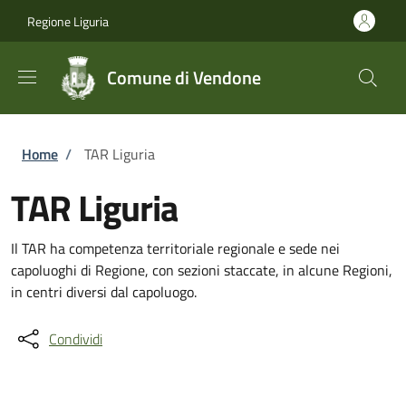
Salta al contenuto principale
Skip to footer content
Regione Liguria
Comune di Vendone
Briciole di pane
Home
/
TAR Liguria
TAR Liguria
Il TAR ha competenza territoriale regionale e sede nei
capoluoghi di Regione, con sezioni staccate, in alcune Regioni,
in centri diversi dal capoluogo.
Condividi