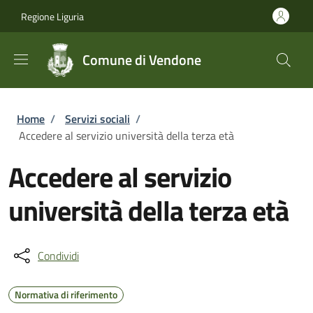
Salta al contenuto principale
Skip to footer content
Regione Liguria
Comune di Vendone
Briciole di pane
Home
/
Servizi sociali
/
Accedere al servizio università della terza età
Accedere al servizio
università della terza età
Condividi
Normativa di riferimento