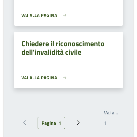
VAI ALLA PAGINA
Chiedere il riconoscimento
dell'invalidità civile
VAI ALLA PAGINA
Write th
Vai a…
Pagina
1
Pagina precedente
Pagina attuale
Prossima pagina