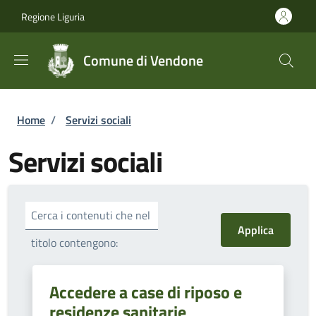
Salta al contenuto principale
Skip to footer content
Regione Liguria
Comune di Vendone
Briciole di pane
Home
/
Servizi sociali
Servizi sociali
Cerca i contenuti che nel
titolo contengono:
Accedere a case di riposo e
residenze sanitarie