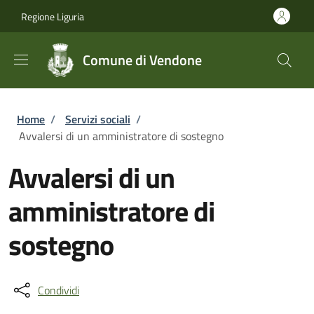
Salta al contenuto principale
Skip to footer content
Regione Liguria
Comune di Vendone
Briciole di pane
Home
/
Servizi sociali
/
Avvalersi di un amministratore di sostegno
Avvalersi di un
amministratore di
sostegno
Condividi