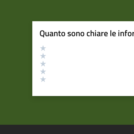
Quanto sono chiare le info
Valutazione
Valuta 5 stelle su 5
Valuta 4 stelle su 5
Valuta 3 stelle su 5
Valuta 2 stelle su 5
Valuta 1 stelle su 5