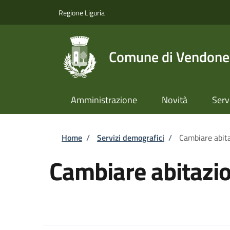
Salta al contenuto principale
Skip to footer content
Regione Liguria
Comune di Vendone
Amministrazione
Novità
Serv
Briciole di pane
Home
/
Servizi demografici
/
Cambiare abit
Cambiare abitazi