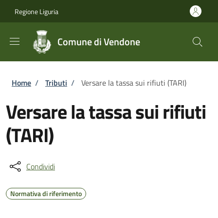
Salta al contenuto principale
Skip to footer content
Regione Liguria
Comune di Vendone
Briciole di pane
Home
/
Tributi
/
Versare la tassa sui rifiuti (TARI)
Versare la tassa sui rifiuti
(TARI)
Condividi
Normativa di riferimento