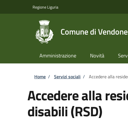
Salta al contenuto principale
Skip to footer content
Regione Liguria
Comune di Vendone
Amministrazione
Novità
Serv
Briciole di pane
Home
/
Servizi sociali
/
Accedere alla reside
Accedere alla res
disabili (RSD)