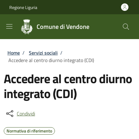
Salta al contenuto principale
Skip to footer content
Regione Liguria
Comune di Vendone
Briciole di pane
Home
/
Servizi sociali
/
Accedere al centro diurno integrato (CDI)
Accedere al centro diurno
integrato (CDI)
Condividi
Normativa di riferimento