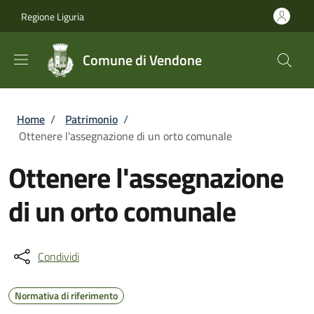
Salta al contenuto principale
Skip to footer content
Regione Liguria
Comune di Vendone
Briciole di pane
Home
/
Patrimonio
/
Ottenere l'assegnazione di un orto comunale
Ottenere l'assegnazione
di un orto comunale
Condividi
Normativa di riferimento