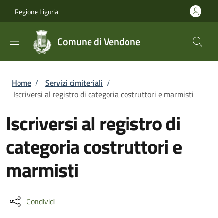
Salta al contenuto principale
Skip to footer content
Regione Liguria
Comune di Vendone
Briciole di pane
Home
/
Servizi cimiteriali
/
Iscriversi al registro di categoria costruttori e marmisti
Iscriversi al registro di
categoria costruttori e
marmisti
Condividi