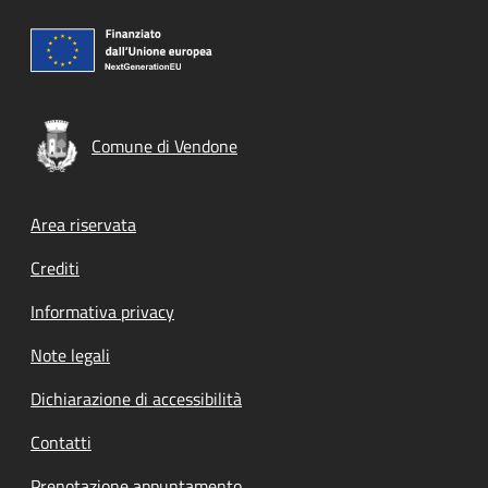
Comune di Vendone
Footer menu
Area riservata
Crediti
Informativa privacy
Note legali
Dichiarazione di accessibilità
Contatti
Prenotazione appuntamento