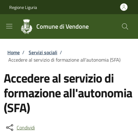
Salta al contenuto principale
Skip to footer content
Regione Liguria
Comune di Vendone
Briciole di pane
Home
/
Servizi sociali
/
Accedere al servizio di formazione all'autonomia (SFA)
Accedere al servizio di
formazione all'autonomia
(SFA)
Condividi