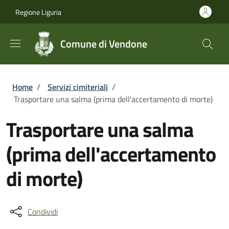
Salta al contenuto principale
Skip to footer content
Regione Liguria
Comune di Vendone
Briciole di pane
Home
/
Servizi cimiteriali
/
Trasportare una salma (prima dell'accertamento di morte)
Trasportare una salma
(prima dell'accertamento
di morte)
Condividi