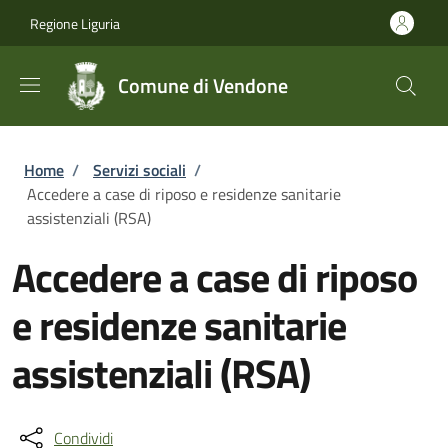
Salta al contenuto principale
Skip to footer content
Regione Liguria
Comune di Vendone
Briciole di pane
Home
/
Servizi sociali
/
Accedere a case di riposo e residenze sanitarie
assistenziali (RSA)
Accedere a case di riposo
e residenze sanitarie
assistenziali (RSA)
Condividi