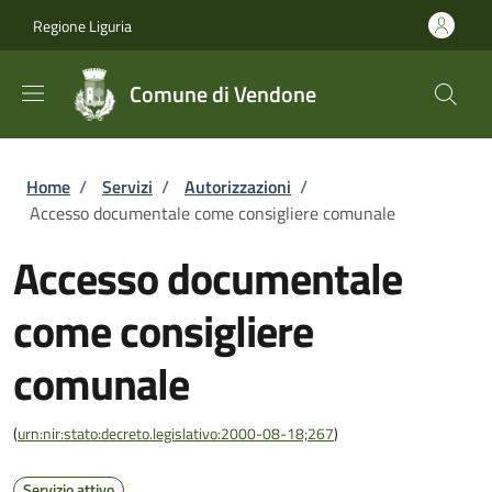
Salta al contenuto principale
Skip to footer content
Regione Liguria
Comune di Vendone
Briciole di pane
Home
/
Servizi
/
Autorizzazioni
/
Accesso documentale come consigliere comunale
Accesso documentale
come consigliere
comunale
(
urn:nir:stato:decreto.legislativo:2000-08-18;267
)
Servizio attivo